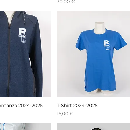
Prezzo
30,00 €
entanza 2024-2025
T-Shirt 2024-2025
Prezzo
15,00 €