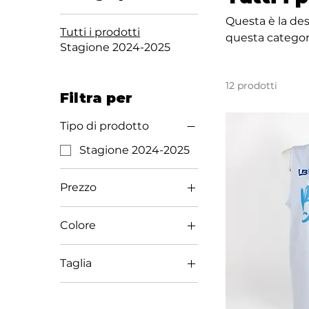
Questa è la desc
Tutti i prodotti
questa categori
Stagione 2024-2025
12 prodotti
Filtra per
Tipo di prodotto
Stagione 2024-2025
Prezzo
Colore
15 €
80 €
Taglia
L
M