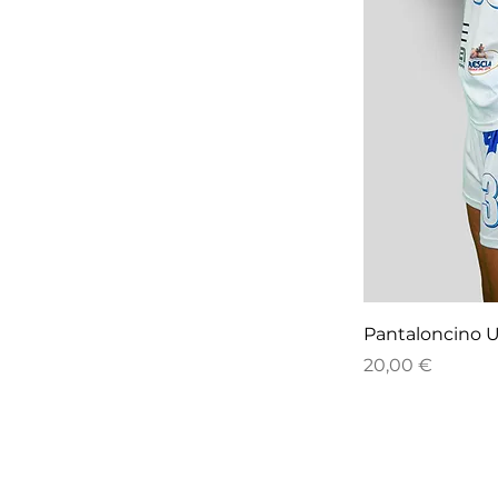
Pantaloncino U
Prezzo
20,00 €