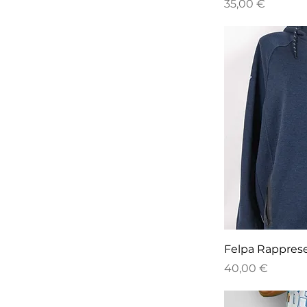
Prezzo
35,00 €
Felpa Rappres
Prezzo
40,00 €