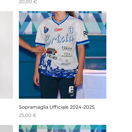
Prezzo
20,00 €
Sopramaglia Ufficiale 2024-2025
Prezzo
25,00 €